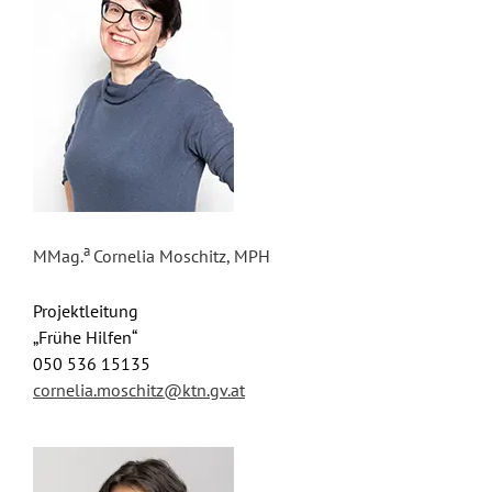
a
MMag.
Cornelia Moschitz, MPH
Projektleitung
„Frühe Hilfen“
050 536 15135
cornelia.moschitz@ktn.gv.at