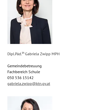
in
Dipl.Päd.
Gabriela Zwipp MPH
Gemeindebetreuung
Fachbereich Schule
050 536 15142
gabriela.zwipp@ktn.gv.at