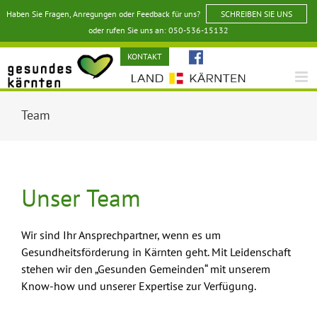
Zum
Haben Sie Fragen, Anregungen oder Feedback für uns?
SCHREIBEN SIE UNS
Inhalt
oder rufen Sie uns an: 050-536-15132
springen
KONTAKT
Team
Unser Team
Wir sind Ihr Ansprechpartner, wenn es um
Gesundheitsförderung in Kärnten geht. Mit Leidenschaft
stehen wir den „Gesunden Gemeinden“ mit unserem
Know-how und unserer Expertise zur Verfügung.