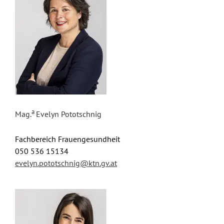
a
Mag.
Evelyn Pototschnig
Fachbereich Frauengesundheit
050 536 15134
evelyn.pototschnig@ktn.gv.at